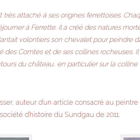
rès attaché à ses origines ferrettoises. Chaque
séjourner à Ferrette. Il a créé des natures mor
plantait volontiers son chevalet pour peindre d
é des Comtes et de ses collines rocheuses. Il 
ours du château, en particulier sur la colline
ser, auteur d’un article consacré au peint
 société d’histoire du Sundgau de 2011.