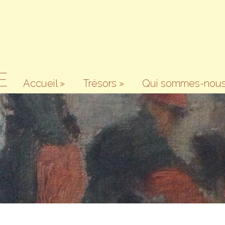
E
Accueil
»
Trésors
»
Qui sommes-nous