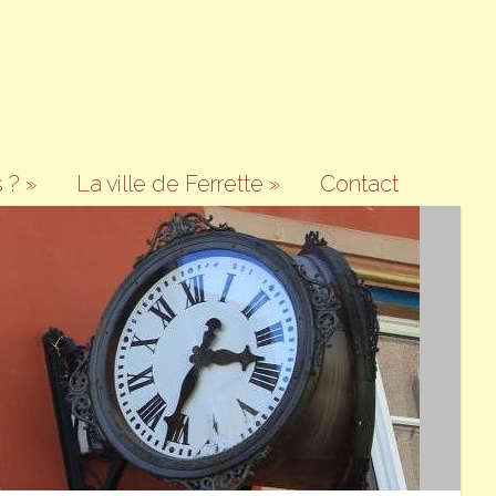
 ?
»
La ville de Ferrette
»
Contact